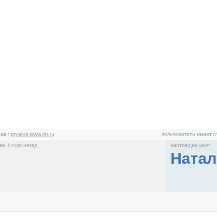
лка
:
pryalka.www.nn.ru
пользователь имеет 
е 1 года назад
настоящее имя:
Натал