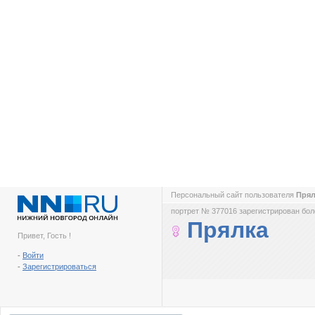
Персональный сайт пользователя
Пря
портрет № 377016 зарегистрирован боле
Прялка
Привет, Гость !
-
Войти
-
Зарегистрироваться