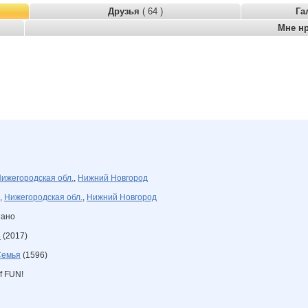
Друзья
( 64 )
Га
Мне н
ижегородская обл.
,
Нижний Новгород
,
Нижегородская обл.
,
Нижний Новгород
зано
е
(2017)
Семья
(1596)
of FUN!