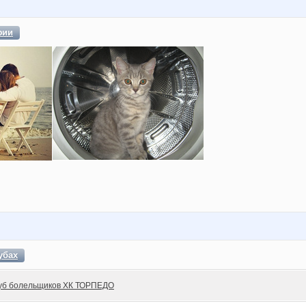
фии
убах
уб болельщиков ХК ТОРПЕДО