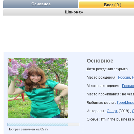
Основное
Блог
( 0 )
Шпионаж
Основное
Дата рождения : скрыто
Место рождения :
Россия
,
Н
Место нахождения :
Россия
Место проживания : не ука
Любимые места :
ГореМор
Интересы :
Спорт
(3919) ,
О себе : I'm in the business 
Портрет заполнен на 85 %