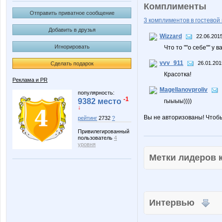
Комплименты
Отправить приватное сообщение
3 комплиментов в гостевой 
Добавить в друзья
Wizzard
22.06.2015
Игнорировать
Что то ""о себе"" у 
vvv_911
26.01.201
Сделать подарок
Красотка!
Реклама и PR
Magellanovproliv
популярность:
-1
9382 место
гыыыы))))
↓
Вы не авторизованы! Чтоб
рейтинг
2732
?
Привилегированный
пользователь
4
уровня
Метки лидеров
Интервью