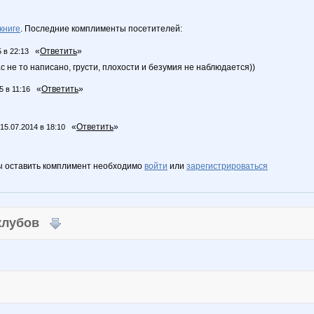
книге
. Последние комплименты посетителей:
«
Ответить
»
 в 22:13
вас не то написано, грусти, плохости и безумия не наблюдается))
«
Ответить
»
5 в 11:16
«
Ответить
»
15.07.2014 в 18:10
ы оставить комплимент необходимо
войти
или
зарегистрироваться
 клубов